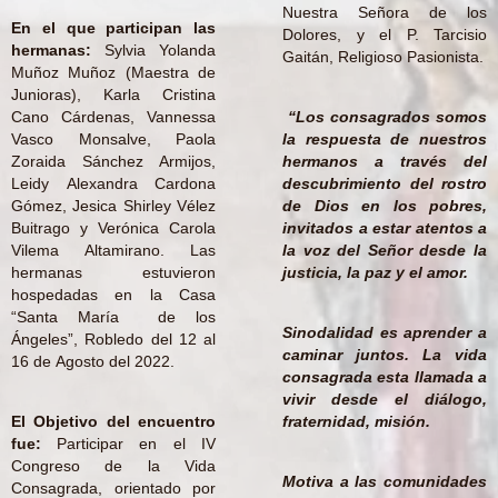
Nuestra Señora de los
En el que participan las
Dolores, y el P. Tarcisio
hermanas:
Sylvia Yolanda
Gaitán, Religioso Pasionista.
Muñoz Muñoz (Maestra de
Junioras), Karla Cristina
Cano Cárdenas, Vannessa
“Los consagrados somos
Vasco Monsalve, Paola
la respuesta de nuestros
Zoraida Sánchez Armijos,
hermanos a través del
Leidy Alexandra Cardona
descubrimiento del rostro
Gómez, Jesica Shirley Vélez
de Dios en los pobres,
Buitrago y Verónica Carola
invitados a estar atentos a
Vilema Altamirano. Las
la voz del Señor desde la
hermanas estuvieron
justicia, la paz y el amor.
hospedadas en la Casa
“Santa María de los
Sinodalidad es aprender a
Ángeles”, Robledo del 12 al
caminar juntos. La vida
16 de Agosto del 2022.
consagrada esta llamada a
vivir desde el diálogo,
El Objetivo del encuentro
fraternidad, misión.
fue:
Participar en el IV
Congreso de la Vida
Motiva a las comunidades
Consagrada, orientado por