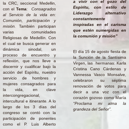
a vivir con el gozo del
la CRC, seccional Medellin,
Espíritu, con estilo de
con el
Tema
:
Consagrados
Liderazgo alternativo
al Servicio de la vida en:
constantemente
Comunión, participación y
inspiradas en el carisma
misión.
También participan
que estén sumergidas en
varias comunidades
la comunión y misión”
Religiosas de Medellín. Con
el cual se busca generar en
dinámica sinodal, un
El día 15 de agosto fiesta de
proceso de encuentro y
la Sunción de la Santísima
reflexión, que nos lleve a
Virgen, las hermanas: Karla
discernir y cualificar bajo la
Cristina Cano Cárdenas y
acción del Espíritu, nuestro
Vannessa Vasco Monsalve,
servicio de hombres y
celebraron su séptima
mujeres consagrados para
renovación de votos para
la vida, en clave
decir a una voz con el
intercongregacional,
corazón gozoso como María
intercultural e itinerante. A lo
“Proclama mi alma la
largo de los 3 días del
grandeza del Señor”.
congreso se contó con la
participación de ponentes
como el P. Luis Alberto